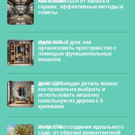
янв 16, 2026
Как избавиться от запаха в
гараже: эффективные методы и
советы
дек 30, 2025
Идеальный дом: как
организовать пространство с
помощью функциональных
вешалок
дек 29, 2025
Дом, где каждая деталь важна:
как правильно выбрать и
использовать вешалку
напольную из дерева с 5
крючками
дек 25, 2025
Искусство создания идеального
сада: от обрезки ремонтантной