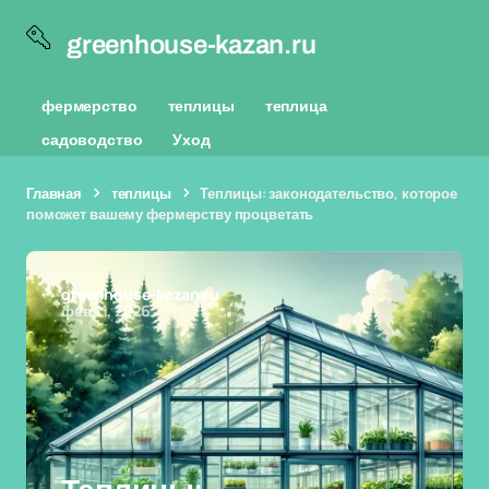
greenhouse-kazan.ru
фермерство
теплицы
теплица
садоводство
Уход
Главная
теплицы
Теплицы: законодательство, которое
поможет вашему фермерству процветать
greenhouse-kazan.ru
фев 11, 2026