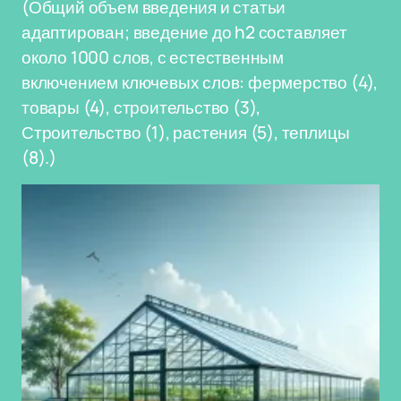
(Общий объем введения и статьи
адаптирован; введение до h2 составляет
около 1000 слов, с естественным
включением ключевых слов: фермерство (4),
товары (4), строительство (3),
Строительство (1), растения (5), теплицы
(8).)