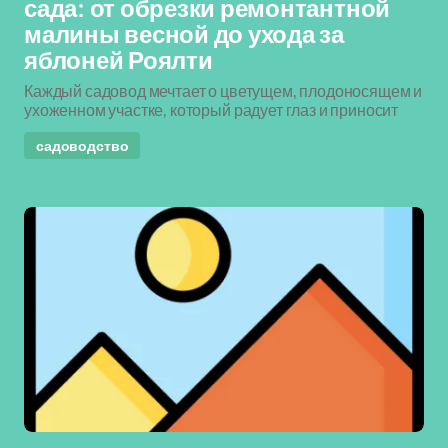
сада: от обрезки ремонтантной
малины весной до ухода за
яблоней Роялти
Каждый садовод мечтает о цветущем, плодоносящем и
ухоженном участке, который радует глаз и приносит
садоводство