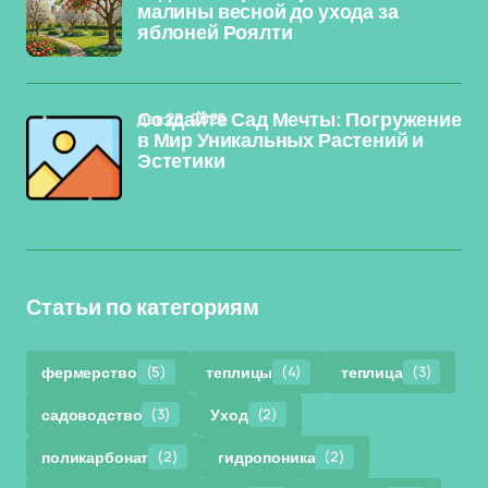
малины весной до ухода за
яблоней Роялти
дек 23, 2025
Создайте Сад Мечты: Погружение
в Мир Уникальных Растений и
Эстетики
Статьи по категориям
фермерство
(5)
теплицы
(4)
теплица
(3)
садоводство
(3)
Уход
(2)
поликарбонат
(2)
гидропоника
(2)