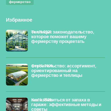
фермерство
Избранное
фев 11, 2026
Теплицы: законодательство,
которое поможет вашему
фермерству процветать
фев 10, 2026
Строительство: ассортимент,
ориентированный на
фермерство и теплицы
янв 16, 2026
Как избавиться от запаха в
гараже: эффективные методы и
советы