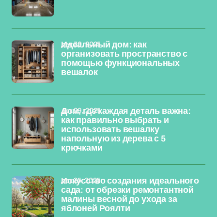
дек 30, 2025
Идеальный дом: как
организовать пространство с
помощью функциональных
вешалок
дек 29, 2025
Дом, где каждая деталь важна:
как правильно выбрать и
использовать вешалку
напольную из дерева с 5
крючками
дек 25, 2025
Искусство создания идеального
сада: от обрезки ремонтантной
малины весной до ухода за
яблоней Роялти